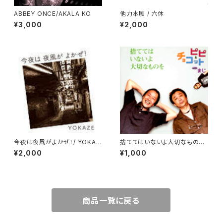
ABBEY ONCE/AKALA KO
他力本願 / 六休
¥3,000
¥2,000
今夜は夜風がよかぜ！/ YOKAZ
捨ててはいないよ大切なものを
E
/ ピピ＆チョコットwithまじ
¥2,000
¥1,000
商品一覧に戻る