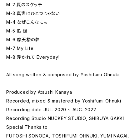
M-2 夏のスケッチ
M-3 真実はひとつじゃない
M-4 なぜこんなにも
M-5 追 憶
M-6 摩天楼の夢
M-7 My Life
M-8 浮かれて Everyday!
All song written & composed by Yoshifumi Ohnuki
Produced by Atsushi Kanaya
Recorded, mixed & mastered by Yoshifumi Ohnuki
Recording date JUL. 2020 ~ AUG. 2022
Recording Studio NUCKEY STUDIO, SHIBUYA GAKKI
Special Thanks to
FUTOSHI SONODA, TOSHIFUMI OHNUKI, YUMI NAGAI,