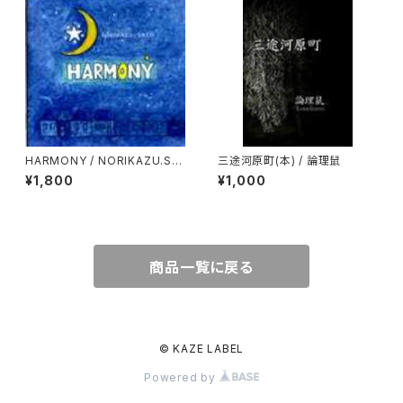
HARMONY / NORIKAZU.SA
三途河原町(本) / 論理鼠
TO
¥1,800
¥1,000
商品一覧に戻る
© KAZE LABEL
Powered by