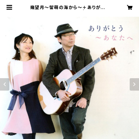
幾望月～留萌の海から～＋ありがとう
～あなたへ～ / 彩せっと | KAZE LA
BEL