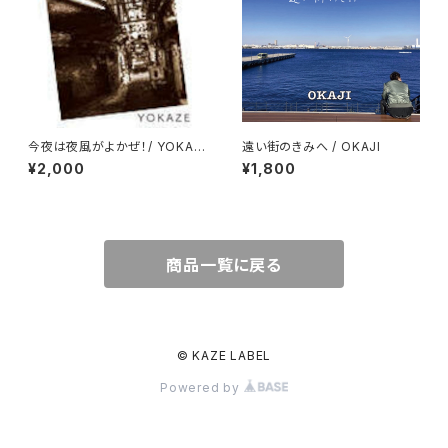
今夜は夜風がよかぜ！/ YOKAZ
遠い街のきみへ / OKAJI
E
¥2,000
¥1,800
商品一覧に戻る
© KAZE LABEL
Powered by