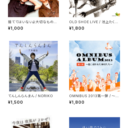
捨ててはいないよ大切なものを
OLD SHOE LIVE / 池上たくみ
/ ピピ＆チョコットwithまじ
＆ヒロ
¥1,000
¥1,800
てんしんらんまん / NORIKO
OMNIBUS 2013第一弾 / 〜風
に吹かれた仲間たち〜
¥1,500
¥1,800