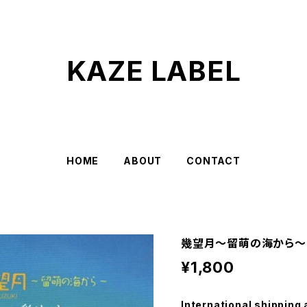
KAZE LABEL
HOME
ABOUT
CONTACT
幾望月～留萌の海から～ 
¥1,800
International shipping 