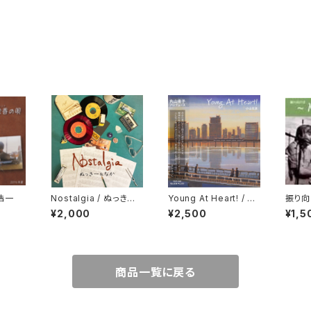
浩一
Nostalgia / ぬっきー
Young At Heart! / 小
振り向
＆なか
山文彦
AR〜
¥2,000
¥2,500
¥1,5
網倉
商品一覧に戻る