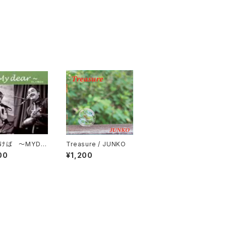
けば 〜MYDE
Treasure / JUNKO
 そして明日も /
00
¥1,200
一也＆石垣雄一郎