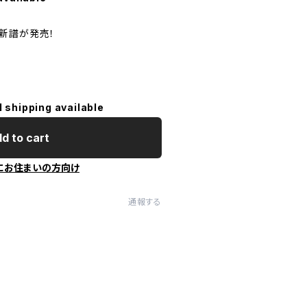
新譜が発売！
l shipping available
d to cart
にお住まいの方向け
通報する