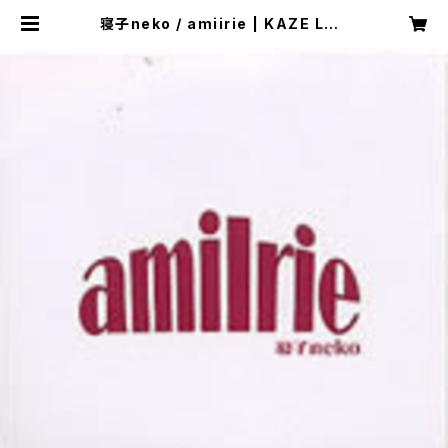
寝子neko / amiirie | KAZE LAB
EL