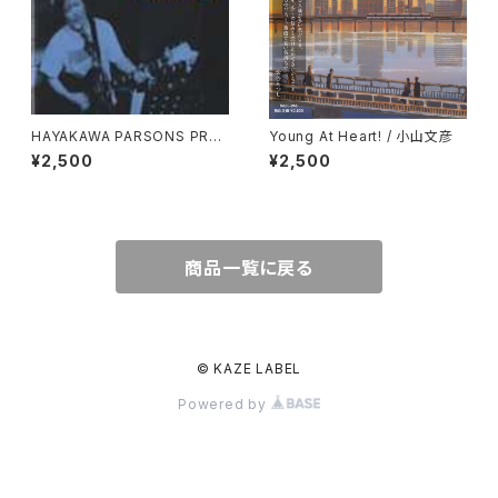
HAYAKAWA PARSONS PRO
Young At Heart! / 小山文彦
JECT​ / DREAM'Y
¥2,500
¥2,500
商品一覧に戻る
© KAZE LABEL
Powered by