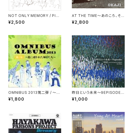
NOT ONLY MEMORY / PIPI
AT THE TIME〜あのころ、そし
& Cot
てこれから〜 / OKAJI
¥2,500
¥2,800
OMNIBUS 2013第二弾 / 〜風
昨日という未来～9EPISODES
に吹かれた仲間たち〜
/ HAO FROM THE BAND OF
¥1,800
¥1,000
GARAGE