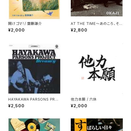
開けゴマ！/ 齋藤謙介
AT THE TIME〜あのころ、そし
てこれから〜 / OKAJI
¥2,000
¥2,800
HAYAKAWA PARSONS PRO
他力本願 / 六休
JECT​ / DREAM'Y
¥2,500
¥2,000