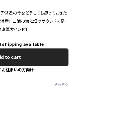
子供達の今をどうしても録っておきた
三浦産！ 三浦の海と畑のサウンドを是
直筆サイン付！​
l shipping available
d to cart
にお住まいの方向け
通報する