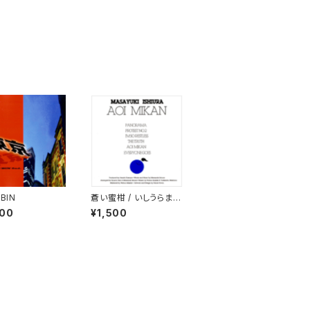
 BIN
蒼い蜜柑 / いしうらまさ
ゆき
000
¥1,500