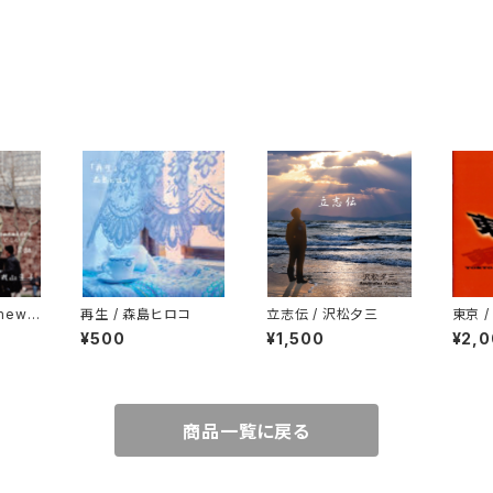
mewh
再生 / 森島ヒロコ
立志伝 / 沢松夕三
東京 /
こかで〜
¥500
¥1,500
¥2,
商品一覧に戻る