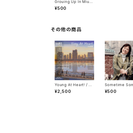
Grouing Up In Miura
/ The Tsuji Zoo
¥500
その他の商品
Young At Heart! / 小
Sometime So
山文彦
ere〜いつかど
¥2,500
¥500
/ 丸山圭子