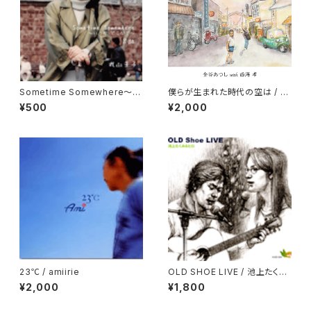
Sometime Somewhere〜い
僕らが生まれた時代の空は / 金
つかどこかで〜 / 丸山圭子
谷あつし with 西海孝
¥500
¥2,000
23℃ / amiirie
OLD SHOE LIVE / 池上たくみ
＆ヒロ
¥2,000
¥1,800