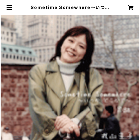
Sometime Somewhere〜いつか
どこかで〜 / 丸山圭子 | KAZE LAB
EL