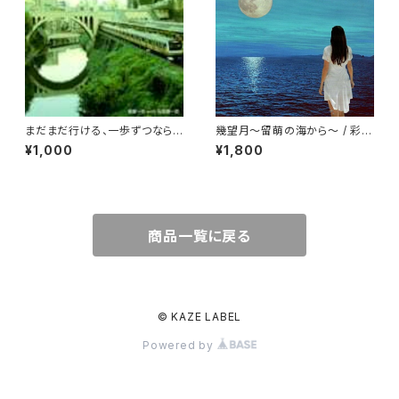
まだまだ行ける、一歩ずつなら /
幾望月～留萌の海から～ / 彩せ
網倉一也WITH石垣雄一郎
っと
¥1,000
¥1,800
商品一覧に戻る
© KAZE LABEL
Powered by