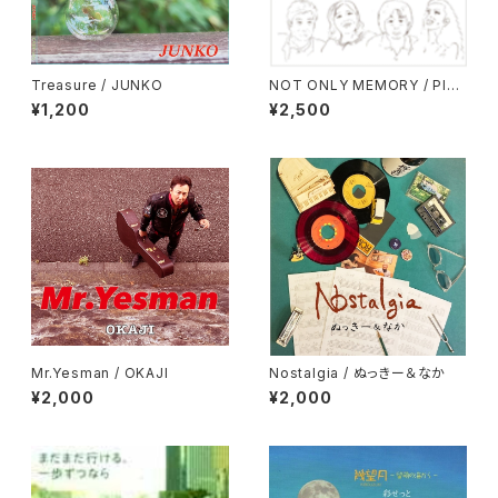
Treasure / JUNKO
NOT ONLY MEMORY / PIPI
& Cot
¥1,200
¥2,500
Mr.Yesman / OKAJI
Nostalgia / ぬっきー＆なか
¥2,000
¥2,000