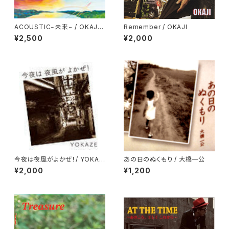
ACOUSTIC~未来~ / OKAJI
Remember / OKAJI
With JUNKO
¥2,500
¥2,000
今夜は夜風がよかぜ！/ YOKAZ
あの日のぬくもり / 大橋一公
E
¥2,000
¥1,200