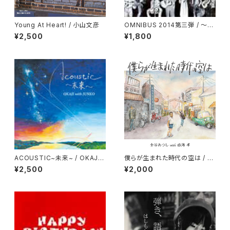
Young At Heart! / 小山文彦
OMNIBUS 2014第三弾 / 〜風
に吹かれた仲間たち〜
¥2,500
¥1,800
ACOUSTIC~未来~ / OKAJI
僕らが生まれた時代の空は / 金
With JUNKO
谷あつし with 西海孝
¥2,500
¥2,000