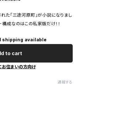
された「三途河原町」が小説になりまし
ー構成なのはこの私家版だけ！！
l shipping available
d to cart
にお住まいの方向け
通報する