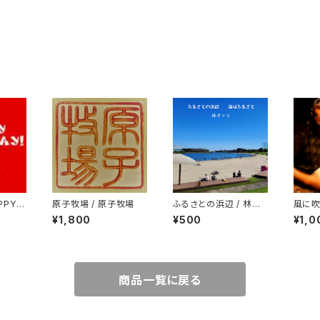
PPYBI
原子牧場 / 原子牧場
ふるさとの浜辺 / 林せ
風に吹
いじ
た /
¥1,800
¥500
¥1,0
商品一覧に戻る