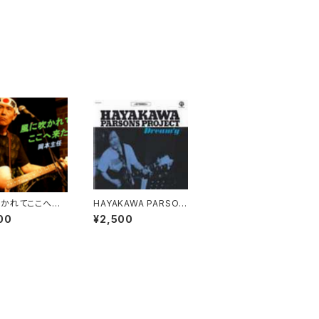
かれてここへ来
HAYAKAWA PARSON
 岡本主任
S PROJECT​ / DREA
00
¥2,500
M'Y