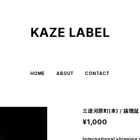
KAZE LABEL
HOME
ABOUT
CONTACT
三途河原町(本) / 論理鼠
¥1,000
International shipping 