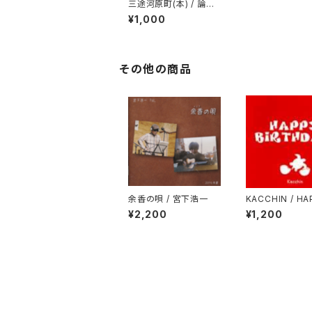
三途河原町(本) / 論理
鼠
¥1,000
その他の商品
余香の唄 / 宮下浩一
KACCHIN / HA
RTHDAY!
¥2,200
¥1,200