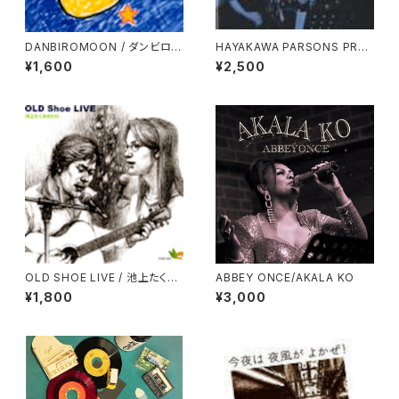
DANBIROMOON / ダンビロム
HAYAKAWA PARSONS PRO
ーン
JECT​ / DREAM'Y
¥1,600
¥2,500
OLD SHOE LIVE / 池上たくみ
ABBEY ONCE/AKALA KO
＆ヒロ
¥1,800
¥3,000