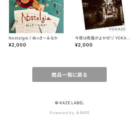
Nostalgia / ぬっきー＆なか
今夜は夜風がよかぜ！/ YOKAZ
E
¥2,000
¥2,000
商品一覧に戻る
© KAZE LABEL
Powered by